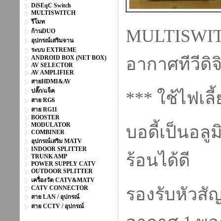
DiSEqC Switch
MULTISWITCH
รีโมท
MULTISWITC
ก้านDUO
อุปกรณ์เสริมจาน
ระบบ EXTREME
ANDROID BOX (NET BOX)
อากาศทีวีดิ
AV SELECTOR
AV AMPLIFIER
สายHDMI&AV
ปลั๊ก/แจ็ค
*** ใช้ไฟเลี
สาย RG6
สาย RG11
BOOSTER
MODULATOR
บอดี้เป็นอ
COMBINER
อุปกรณ์เสริม MATV
INDOOR SPLITTER
ร้อนได้ดี
TRUNK AMP
POWER SUPPLY CATV
OUTDOOR SPLITTER
เครื่องวัด CATV&MATV
CATV CONNECTOR
รองรับหัวสั
สาย LAN / อุปกรณ์
สาย CCTV / อุปกรณ์